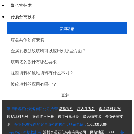
聚合物技术
传质分离技术
新闻动态
塔盘具体如何安装
金属孔板波纹填料可以应用到哪些方面？
填料塔的设计有哪些要求
规整填料和散堆填料有什么不同？
波纹填料的应用有哪些？
更多>>
淄博泰诺石化装备有限公司,专营
塔盘系列
塔内件系列
散堆填料系列
规整填料系列
微通道反应器
传质分离设备
聚合物技术
传质分离技
术
等业务,有意向的客户请咨询我们，联系电话：
15653312888
CopyRight © 版权所有:
淄博泰诺石化装备有限公司
网站地图
XML
备