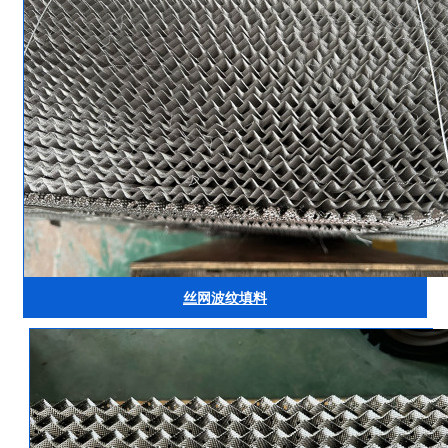
丝网波纹填料