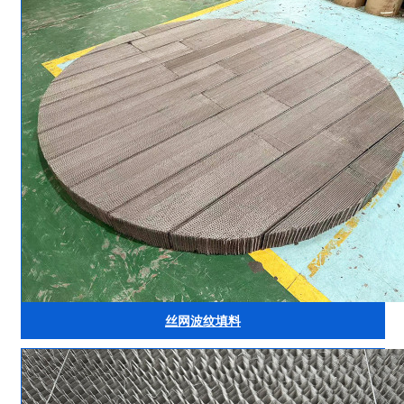
丝网波纹填料