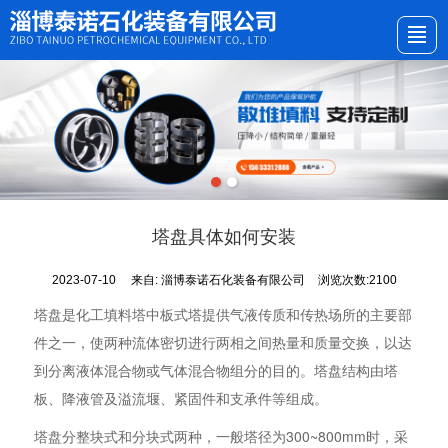
首页
公司简介
产品展示
新闻动态
行业资讯
留言反馈
联系我们
塔盘具体如何安装
2023-07-10
来自:
淄博泰诺石化装备有限公司
浏览次数:2100
塔盘是化工填料塔中板式塔提供气液传质和传热场所的主要部
件之一，使两种流体密切进行两相之间热量和质量交换，以达
到分离液体混合物或气体混合物组分的目的。塔盘结构由塔
板、降液管及溢流堰、紧固件和支承件等组成。
塔盘分整块式和分块式两种，一般塔径为300~800mm时，采