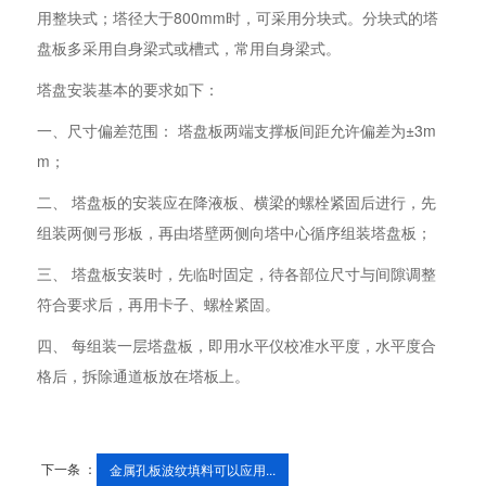
用整块式；塔径大于800mm时，可采用分块式。分块式的塔
盘板多采用自身梁式或槽式，常用自身梁式。
塔盘安装基本的要求如下：
一、尺寸偏差范围： 塔盘板两端支撑板间距允许偏差为±3m
m；
二、 塔盘板的安装应在降液板、横梁的螺栓紧固后进行，先
组装两侧弓形板，再由塔壁两侧向塔中心循序组装塔盘板；
三、 塔盘板安装时，先临时固定，待各部位尺寸与间隙调整
符合要求后，再用卡子、螺栓紧固。
四、 每组装一层塔盘板，即用水平仪校准水平度，水平度合
格后，拆除通道板放在塔板上。
下一条 ：
金属孔板波纹填料可以应用...