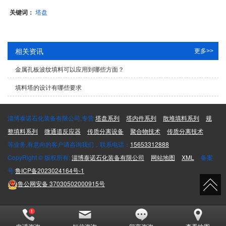
关键词：
塔盘
相关资讯
更多>>
金属孔板波纹填料可以应用到哪些方面？
填料塔的设计有哪些要求
淄博泰诺石化装备有限公司,专营
塔盘系列
塔内件系列
散堆填料系列
规
整填料系列
微通道反应器
传质分离设备
聚合物技术
传质分离技术
等业务,有意向的客户请咨询我们，联系电话：
15653312888
CopyRight © 版权所有:
淄博泰诺石化装备有限公司
网站地图
XML
备案
号:
鲁ICP备2023024164号-1
鲁公网安备
37030502000915号