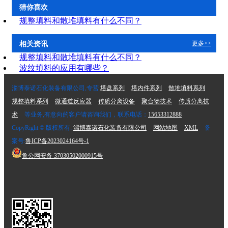
猜你喜欢
规整填料和散堆填料有什么不同？
更多>>
相关资讯
规整填料和散堆填料有什么不同？
波纹填料的应用有哪些？
淄博泰诺石化装备有限公司,专营
塔盘系列
塔内件系列
散堆填料系列
规整填料系列
微通道反应器
传质分离设备
聚合物技术
传质分离技
术
等业务,有意向的客户请咨询我们，联系电话：
15653312888
CopyRight © 版权所有:
淄博泰诺石化装备有限公司
网站地图
XML
备
案号:
鲁ICP备2023024164号-1
鲁公网安备
37030502000915号